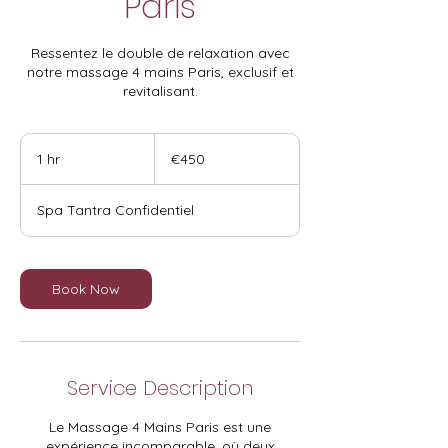
Paris
Ressentez le double de relaxation avec
notre massage 4 mains Paris, exclusif et
revitalisant.
450
euros
1 hr
1
€450
h
Spa Tantra Confidentiel
Book Now
Service Description
Le Massage 4 Mains Paris est une
expérience incomparable, où deux