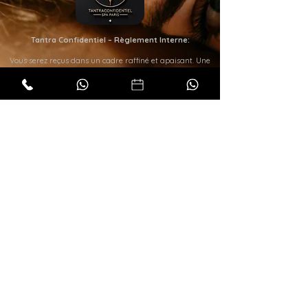
Tantra Confidentiel – Règlement Interne:
Vous serez reçus dans un cadre raffiné et apaisant. Une
douche vous sera systématiquement proposée avant
chaque massage.
Bien entendu, tout le linge ainsi que le matériel nécessaire
au bon déroulement du massage est à usage unique et
changé entre chaque prestation.
Chaque masseuse a été sélectionnée avec soin pour son
professionnalisme, ses connaissances en soins esthétiques
et de bien-être, pour son écoute et pour sa bienveillance.
Nous rappelons à notre aimable clientèle que tous nos
services sont strictement encadrés par le protocole,
l’éthique ainsi que par la législation française en vigueur.
Aucun geste déplacé ni aucune demande autre,
notamment à caractère sexuel ou assimilé, ne seront
tolérés.
En cas de litige sur ce dernier point, la séance se verra
immédiatement interrompue sans possibilité de
remboursement.
© 2025 Spa Tantra Confidentiel Paris.
Construit par
Relaxeur.Club