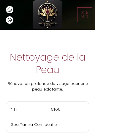
ME
NU
Nettoyage de la
Peau
Rénovation profonde du visage pour une
peau éclatante.
100
euros
1 hr
1
€100
h
Spa Tantra Confidentiel