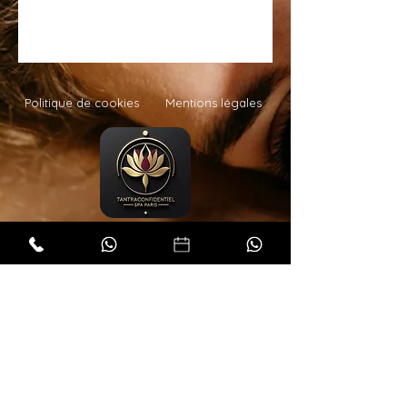
Politique de cookies
Mentions légales
Tantra Confidentiel – Règlement Interne:
Vous serez reçus dans un cadre raffiné et apaisant. Une
douche vous sera systématiquement proposée avant
chaque massage.
Bien entendu, tout le linge ainsi que le matériel nécessaire
au bon déroulement du massage est à usage unique et
changé entre chaque prestation.
Chaque masseuse a été sélectionnée avec soin pour son
professionnalisme, ses connaissances en soins esthétiques
et de bien-être, pour son écoute et pour sa bienveillance.