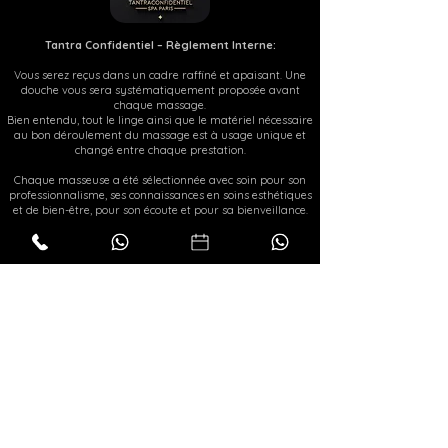
Tantra Confidentiel – Règlement Interne:
Vous serez reçus dans un cadre raffiné et apaisant. Une
douche vous sera systématiquement proposée avant
chaque massage.
Bien entendu, tout le linge ainsi que le matériel nécessaire
au bon déroulement du massage est à usage unique et
changé entre chaque prestation.
Chaque masseuse a été sélectionnée avec soin pour son
professionnalisme, ses connaissances en soins esthétiques
et de bien-être, pour son écoute et pour sa bienveillance.
Nous rappelons à notre aimable clientèle que tous nos
services sont strictement encadrés par le protocole,
l’éthique ainsi que par la législation française en vigueur.
Aucun geste déplacé ni aucune demande autre,
notamment à caractère sexuel ou assimilé, ne seront
tolérés.
En cas de litige sur ce dernier point, la séance se verra
immédiatement interrompue sans possibilité de
remboursement.
© 2025 Spa Tantra Confidentiel Paris.
Construit par
Relaxeur.Club