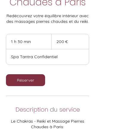
Chaudes à Paris
Redécouvrez votre équilibre intérieur avec
des massages pierres chaudes et du reiki.
200
euros
1 h 30 min
1
200 €
3
0
Spa Tantra Confidentiel
m
i
n
Réserver
Description du service
Le Chakras - Reiki et Massage Pierres
Chaudes à Paris: