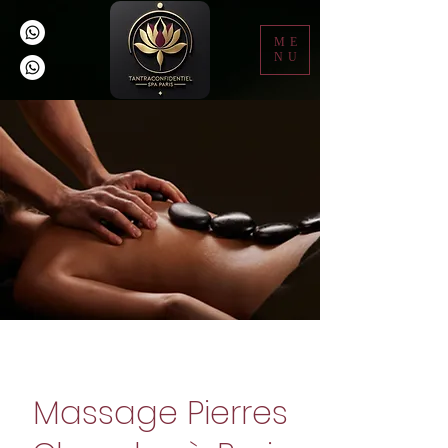
ME
NU
Massage Pierres