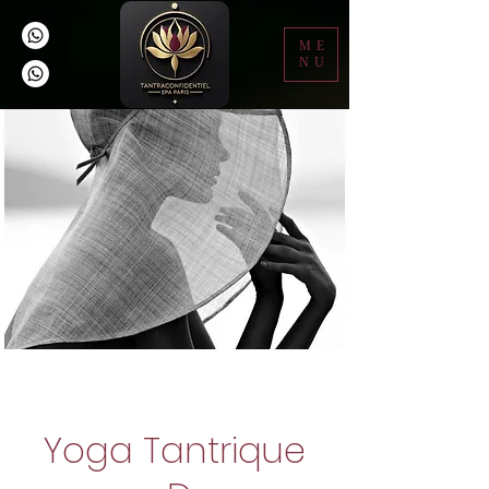
ME
NU
Yoga Tantrique